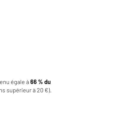
venu égale à
66 % du
ns supérieur à 20 €).