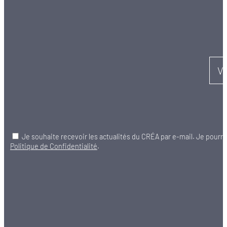
Vo
Je souhaite recevoir les actualités du CRÉA par e-mail. Je pourr
Politique de Confidentialité
.